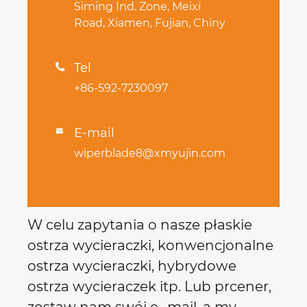
Siming Ind. Zone, Meixi
Road, Xiamen, Fujian, Chiny
Tel

+86-592-7230097
E-mail

wiperblade8@xmyujin.com
W celu zapytania o nasze płaskie
ostrza wycieraczki, konwencjonalne
ostrza wycieraczki, hybrydowe
ostrza wycieraczek itp. Lub prcener,