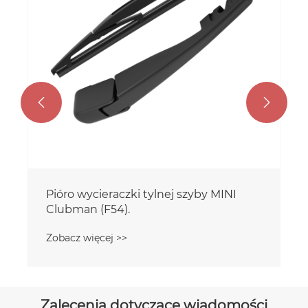


Pióro wycieraczki tylnej szyby MINI
Clubman (F54).
Zobacz więcej >>
Zalecenia dotyczące wiadomości