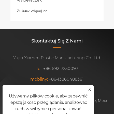
wycieraczek
Zobacz więcej >>
Skontaktuj Się Z Nami
Yujin Xiamen Plastic Manufacturing Co., Ltd.
Tel:
+86-592-7230097
mobilny:
+86-13860488361
X
E-mail:
wiperblade8@xmyujin.com
Używamy plików cookie, aby zapewnić
Adres:
Jednostka 102, nr 77, Siming Ind. Zone, Meixi
lepszą jakość przeglądania, analizować
Road, Xiamen, Fujian, Chiny
ruch w witrynie i personalizować