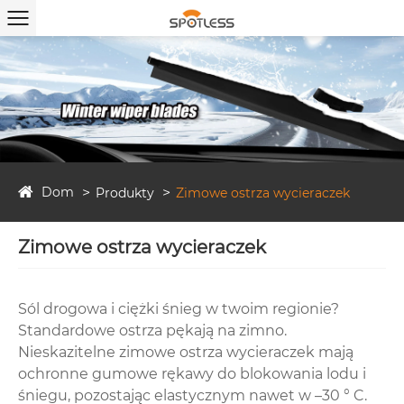
Dom
Produkty
Zimowe ostrza wycieraczek
Zimowe ostrza wycieraczek
Sól drogowa i ciężki śnieg w twoim regionie?
Standardowe ostrza pękają na zimno.
Nieskazitelne zimowe ostrza wycieraczek mają
ochronne gumowe rękawy do blokowania lodu i
śniegu, pozostając elastycznym nawet w –30 ° C.