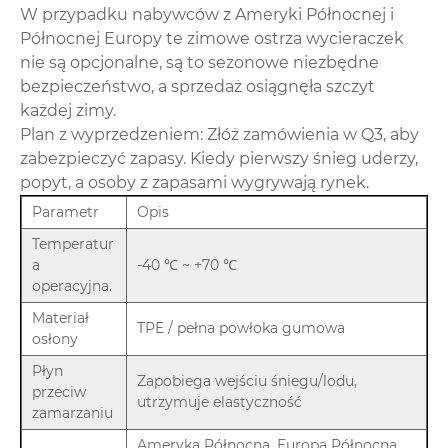
W przypadku nabywców z Ameryki Północnej i
Północnej Europy te zimowe ostrza wycieraczek
nie są opcjonalne, są to sezonowe niezbędne
bezpieczeństwo, a sprzedaż osiągnęła szczyt
każdej zimy.
Plan z wyprzedzeniem: Złóż zamówienia w Q3, aby
zabezpieczyć zapasy. Kiedy pierwszy śnieg uderzy,
popyt, a osoby z zapasami wygrywają rynek.
Parametr
Opis
Temperatur
a
-40 ℃ ~ +70 ℃
operacyjna.
Materiał
TPE / pełna powłoka gumowa
osłony
Płyn
Zapobiega wejściu śniegu/lodu,
przeciw
utrzymuje elastyczność
zamarzaniu
Ameryka Północna, Europa Północna,